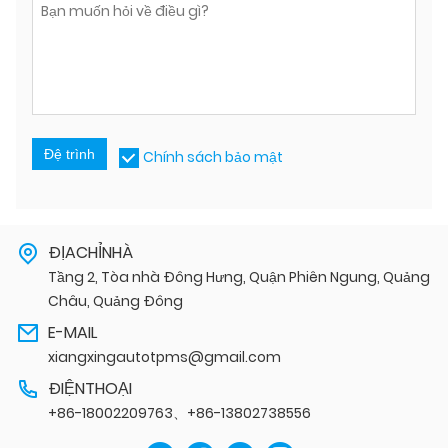
Đệ trình
Chính sách bảo mật
ĐỊACHỈNHÀ
Tầng 2, Tòa nhà Đông Hưng, Quận Phiên Ngung, Quảng
Châu, Quảng Đông
E-MAIL
xiangxingautotpms@gmail.com
ĐIỆNTHOẠI
+86-18002209763、+86-13802738556