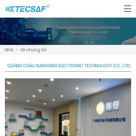
Nhà
>
Về chúng tôi
QUẢNG CHÂU XIANGXING ELECTRONIC TECHNOLOGY CO., LTD.