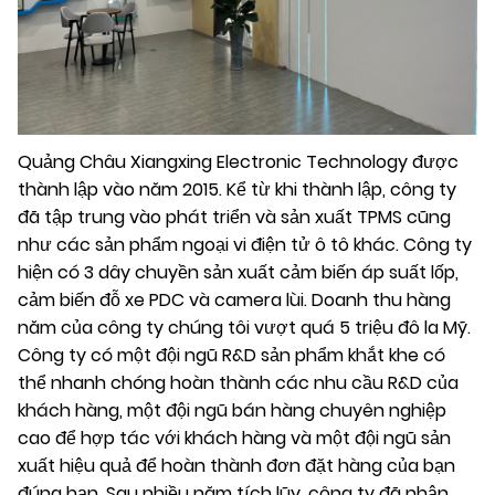
Quảng Châu Xiangxing Electronic Technology được
thành lập vào năm 2015. Kể từ khi thành lập, công ty
đã tập trung vào phát triển và sản xuất TPMS cũng
như các sản phẩm ngoại vi điện tử ô tô khác. Công ty
hiện có 3 dây chuyền sản xuất cảm biến áp suất lốp,
cảm biến đỗ xe PDC và camera lùi. Doanh thu hàng
năm của công ty chúng tôi vượt quá 5 triệu đô la Mỹ.
Công ty có một đội ngũ R&D sản phẩm khắt khe có
thể nhanh chóng hoàn thành các nhu cầu R&D của
khách hàng, một đội ngũ bán hàng chuyên nghiệp
cao để hợp tác với khách hàng và một đội ngũ sản
xuất hiệu quả để hoàn thành đơn đặt hàng của bạn
đúng hạn. Sau nhiều năm tích lũy, công ty đã nhận